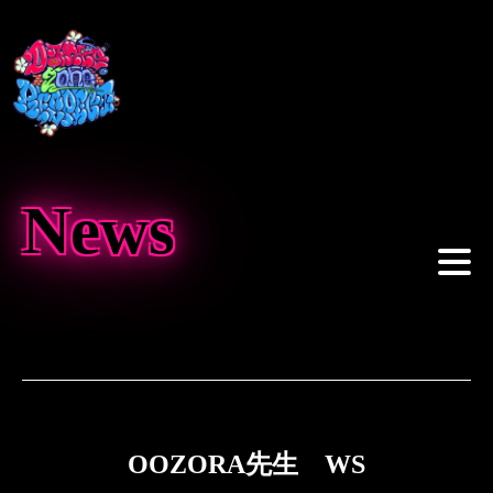
News
OOZORA先生 WS